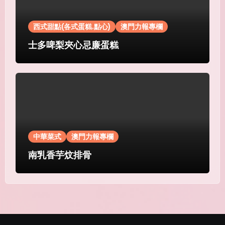
西式甜點(各式蛋糕.點心)
澳門力報專欄
士多啤梨夾心忌廉蛋糕
中華菜式
澳門力報專欄
南乳香芋炆排骨