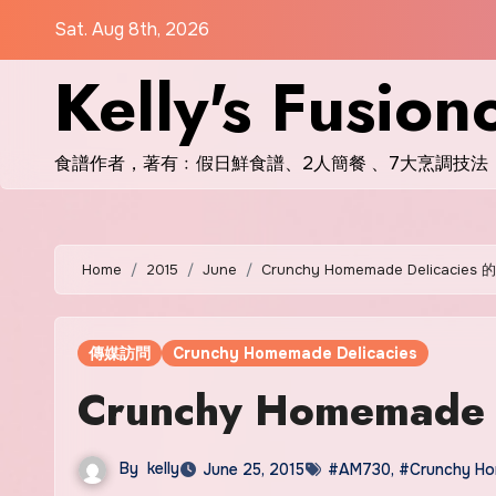
Skip
Sat. Aug 8th, 2026
to
Kelly's Fusion
content
食譜作者，著有﹕假日鮮食譜、2人簡餐 、7大烹調技法
Home
2015
June
Crunchy Homemade Delicacies
傳媒訪問
Crunchy Homemade Delicacies
Crunchy Homemade
By
kelly
June 25, 2015
#AM730
,
#Crunchy Ho