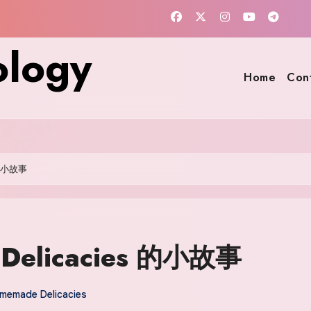
ology
Home
Con
 的小故事
 Delicacies 的小故事
memade Delicacies