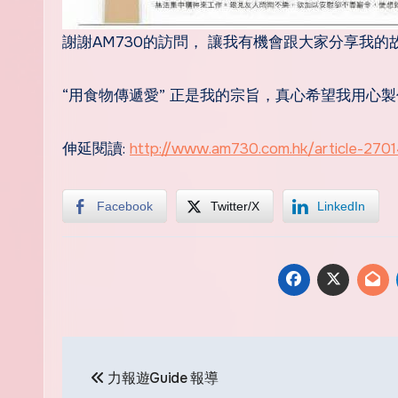
謝謝AM730的訪問， 讓我有機會跟大家分享我的
“用食物傳遞愛” 正是我的宗旨，真心希望我用心
伸延閱讀:
http://www.am730.com.hk/
article-2701
Facebook
Twitter/X
LinkedIn
Post
力報遊Guide‬ 報導
navigation