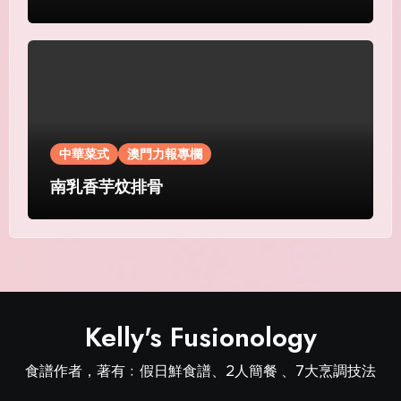
中華菜式
澳門力報專欄
南乳香芋炆排骨
Kelly's Fusionology
食譜作者，著有﹕假日鮮食譜、2人簡餐 、7大烹調技法