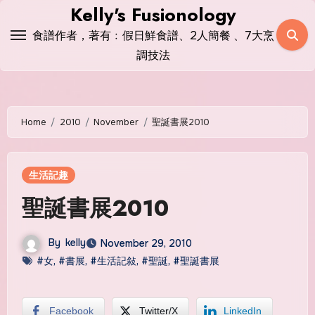
Skip
Kelly's Fusionology
to
食譜作者，著有﹕假日鮮食譜、2人簡餐 、7大烹
content
調技法
Home
2010
November
聖誕書展2010
生活記趣
聖誕書展2010
By
kelly
November 29, 2010
#女
,
#書展
,
#生活記敍
,
#聖誕
,
#聖誕書展
Facebook
Twitter/X
LinkedIn