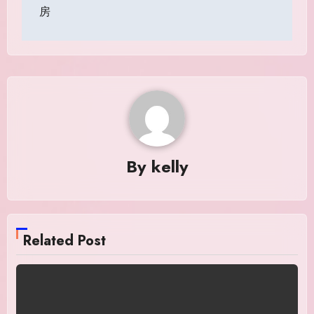
navigation
房
By
kelly
Related Post