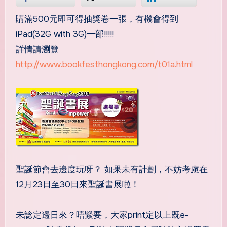
購滿500元即可得抽獎卷一張，有機會得到
iPad(32G with 3G)一部!!!!!
詳情請瀏覽
http://www.bookfesthongkong.com/t01a.html
聖誕節會去邊度玩呀？ 如果未有計劃，不妨考慮在
12月23日至30日來聖誕書展啦！
未諗定邊日來？唔緊要，大家print定以上既e-