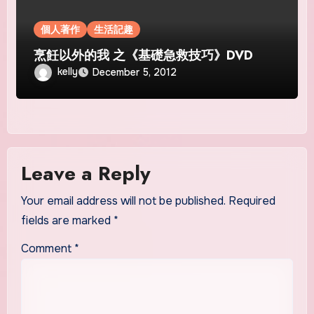
個人著作
生活記趣
烹飪以外的我 之《基礎急救技巧》DVD
kelly
December 5, 2012
Leave a Reply
Your email address will not be published.
Required
fields are marked
*
Comment
*