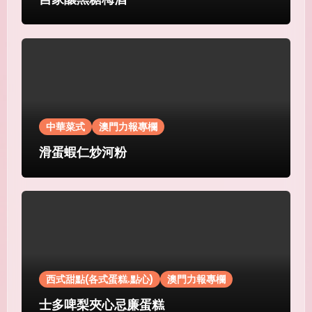
中華菜式
澳門力報專欄
滑蛋蝦仁炒河粉
西式甜點(各式蛋糕.點心)
澳門力報專欄
士多啤梨夾心忌廉蛋糕