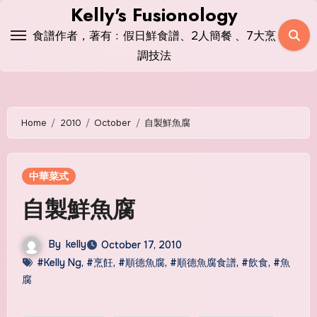
Skip
Kelly's Fusionology
to
食譜作者，著有﹕假日鮮食譜、2人簡餐 、7大烹
content
調技法
Home
2010
October
自製鮮魚腐
中華菜式
自製鮮魚腐
By
kelly
October 17, 2010
#Kelly Ng
,
#烹飪
,
#順德魚腐
,
#順德魚腐食譜
,
#飲食
,
#魚
腐