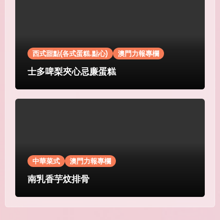
西式甜點(各式蛋糕.點心)
澳門力報專欄
士多啤梨夾心忌廉蛋糕
中華菜式
澳門力報專欄
南乳香芋炆排骨