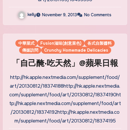
kelly
November 9, 2013
No Comments
中華菜式
Fusion滋味(創意菜色)
各式自製醬料
傳媒訪問
Crunchy Homemade Delicacies
「自己醃‧吃天然」@蘋果日報
http://hk.apple.nextmedia.com/supplement/food/
art/20130812/18374188http://hk.apple.nextmedia.
com/supplement/food/art/20130812/18374190ht
tp://hk.apple.nextmedia.com/supplement/food/art
/20130812/18374192http://hk.apple.nextmedia.co
m/supplement/food/art/20130812/18374195