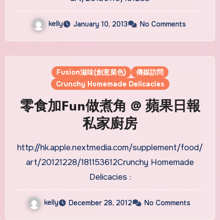
kelly
January 10, 2013
No Comments
Fusion滋味(創意菜色)
傳媒訪問
Crunchy Homemade Delicacies
零食加Fun做煮角 @ 蘋果日報
私家廚房
http://hk.apple.nextmedia.com/supplement/food/
art/20121228/181153612Crunchy Homemade
Delicacies :
kelly
December 28, 2012
No Comments