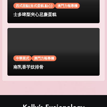
西式甜點(各式蛋糕.點心)
澳門力報專欄
士多啤梨夾心忌廉蛋糕
中華菜式
澳門力報專欄
南乳香芋炆排骨