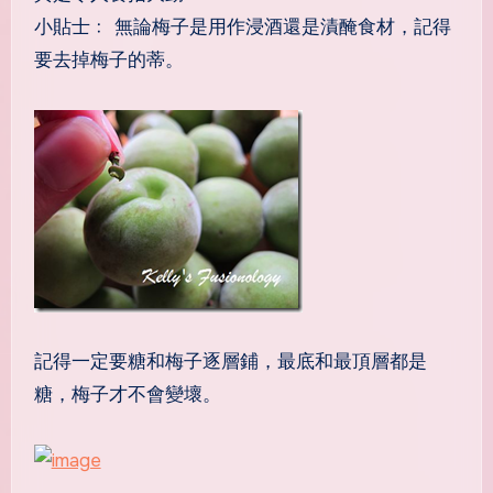
小貼士﹕ 無論梅子是用作浸酒還是漬醃食材，記得
要去掉梅子的蒂。
記得一定要糖和梅子逐層鋪，最底和最頂層都是
糖，梅子才不會變壞。