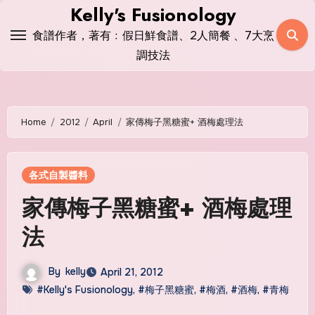
Skip
Kelly's Fusionology
to
食譜作者，著有﹕假日鮮食譜、2人簡餐 、7大烹
content
調技法
Home
2012
April
家傳梅子黑糖蜜+ 酒梅處理法
各式自製醬料
家傳梅子黑糖蜜+ 酒梅處理
法
By
kelly
April 21, 2012
#Kelly's Fusionology
,
#梅子黑糖蜜
,
#梅酒
,
#酒梅
,
#青梅