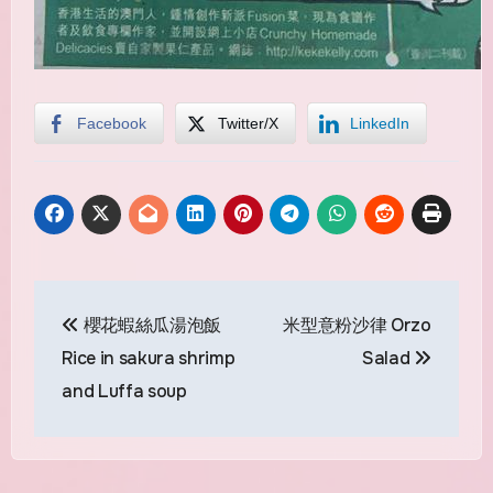
Facebook
Twitter/X
LinkedIn
Post
櫻花蝦絲瓜湯泡飯
米型意粉沙律 Orzo
navigation
Rice in sakura shrimp
Salad
and Luffa soup