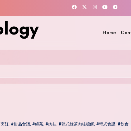
ology
Home
Con
#烹飪
,
#甜品食譜
,
#綠茶
,
#肉桂
,
#韓式綠茶肉桂糖餅
,
#韓式食譜
,
#飲食