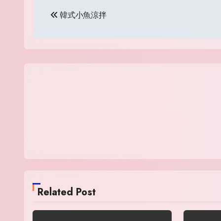
Post
韓式小魚涼拌
navigation
Related Post