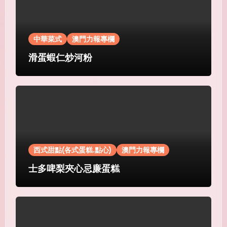
中華菜式
澳門力報專欄
滑蛋蝦仁炒河粉
西式甜點(各式蛋糕.點心)
澳門力報專欄
士多啤梨夾心忌廉蛋糕