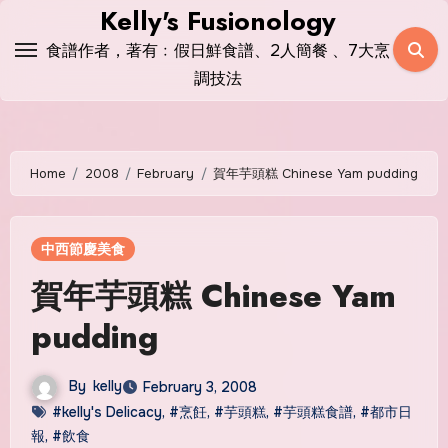
Skip
Kelly's Fusionology
to
食譜作者，著有﹕假日鮮食譜、2人簡餐 、7大烹
content
調技法
Home
2008
February
賀年芋頭糕 Chinese Yam pudding
中西節慶美食
賀年芋頭糕 Chinese Yam
pudding
By
kelly
February 3, 2008
#kelly's Delicacy
,
#烹飪
,
#芋頭糕
,
#芋頭糕食譜
,
#都市日
報
,
#飲食