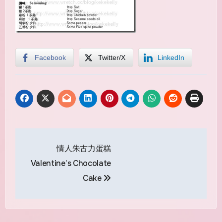
Facebook
Twitter/X
LinkedIn
Post
情人朱古力蛋糕
navigation
Valentine’s Chocolate
Cake