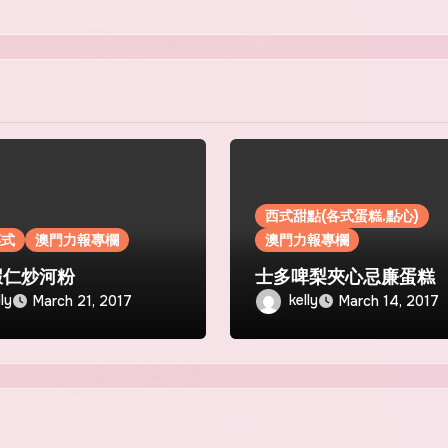
西式甜點(各式蛋糕.點心)
菜式
澳門力報專欄
澳門力報專欄
蝦仁炒河粉
士多啤梨夾心忌廉蛋糕
lly
kelly
March 21, 2017
March 14, 2017