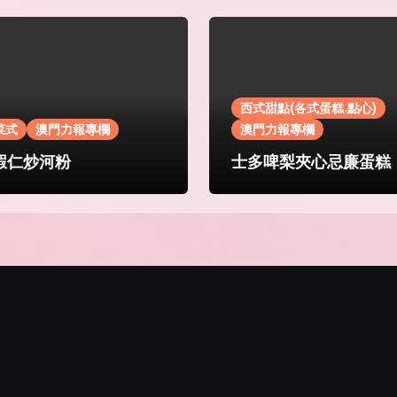
西式甜點(各式蛋糕.點心)
菜式
澳門力報專欄
澳門力報專欄
蝦仁炒河粉
士多啤梨夾心忌廉蛋糕