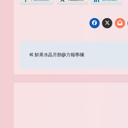
Post
鮮果水晶月餅@力報專欄
navigation