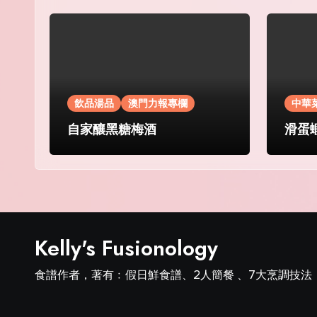
飲品湯品
澳門力報專欄
中華
自家釀黑糖梅酒
滑蛋
Kelly's Fusionology
食譜作者，著有﹕假日鮮食譜、2人簡餐 、7大烹調技法