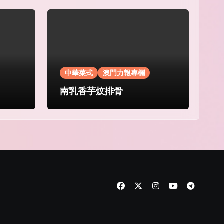
中華菜式
澳門力報專欄
南乳香芋炆排骨