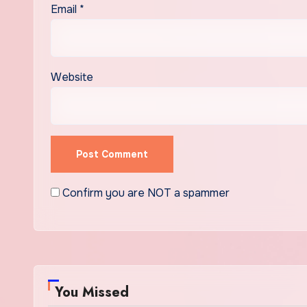
Email
*
Website
Confirm you are NOT a spammer
You Missed