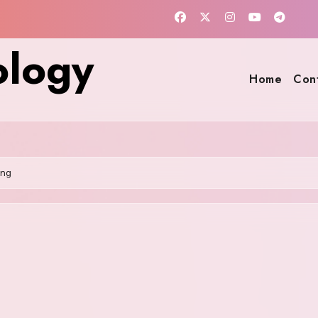
ology
Home
Con
png