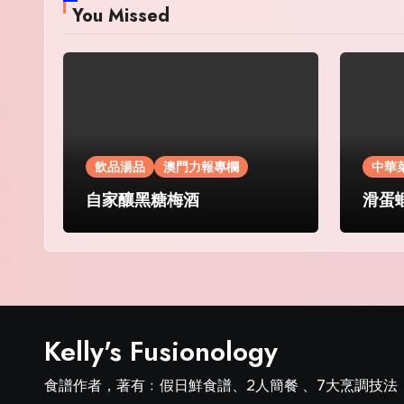
You Missed
飲品湯品
澳門力報專欄
中華
自家釀黑糖梅酒
滑蛋
Kelly's Fusionology
食譜作者，著有﹕假日鮮食譜、2人簡餐 、7大烹調技法