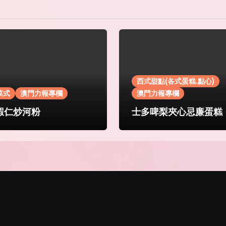
西式甜點(各式蛋糕.點心)
菜式
澳門力報專欄
澳門力報專欄
蝦仁炒河粉
士多啤梨夾心忌廉蛋糕