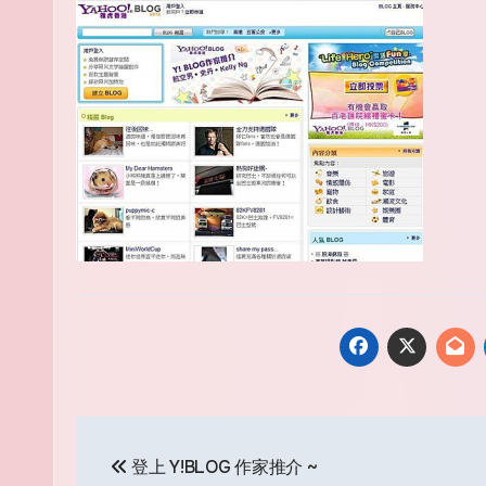
Post
登上 Y!BLOG 作家推介 ~
navigation