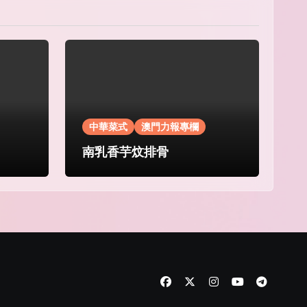
中華菜式
澳門力報專欄
南乳香芋炆排骨