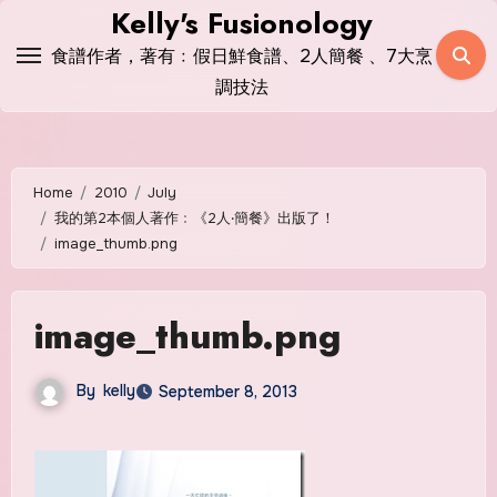
Skip
Kelly's Fusionology
to
食譜作者，著有﹕假日鮮食譜、2人簡餐 、7大烹
content
調技法
Home
2010
July
我的第2本個人著作﹕《2人‧簡餐》出版了！
image_thumb.png
image_thumb.png
By
kelly
September 8, 2013