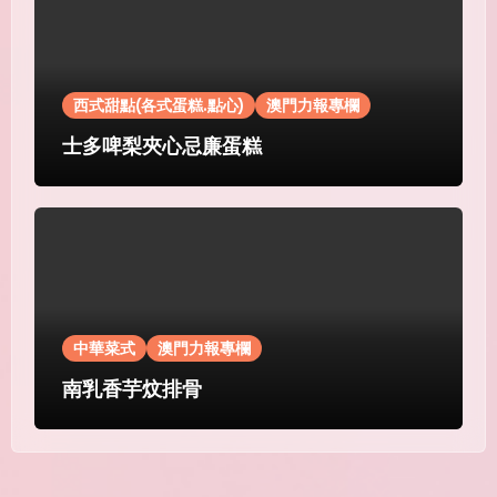
西式甜點(各式蛋糕.點心)
澳門力報專欄
士多啤梨夾心忌廉蛋糕
中華菜式
澳門力報專欄
南乳香芋炆排骨