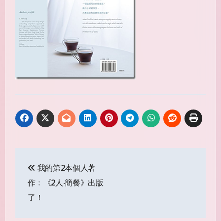
Post
我的第2本個人著
navigation
作﹕《2人‧簡餐》出版
了！