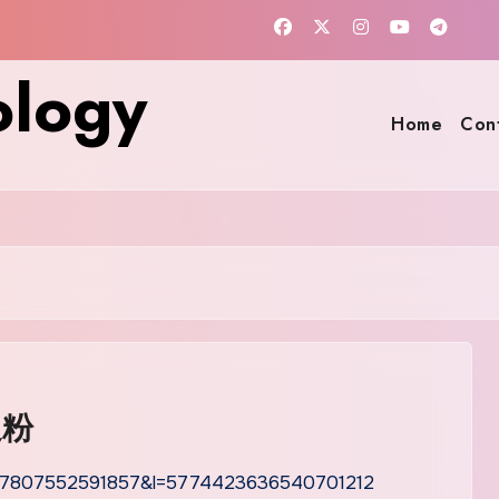
ology
Home
Con
通粉
=807807552591857&l=5774423636540701212