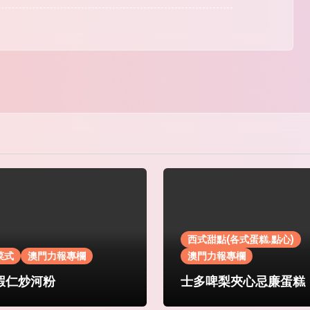
西式甜點(各式蛋糕.點心)
菜式
澳門力報專欄
澳門力報專欄
蝦仁炒河粉
士多啤梨夾心忌廉蛋糕