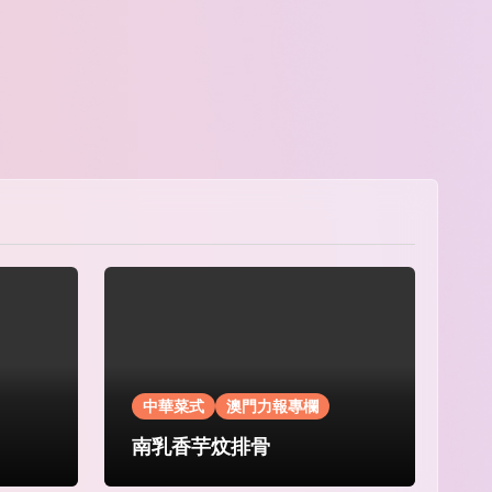
中華菜式
澳門力報專欄
南乳香芋炆排骨