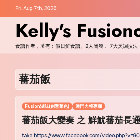
Skip
Fri. Aug 7th, 2026
to
Kelly's Fusion
content
食譜作者，著有﹕假日鮮食譜、2人簡餐 、7大烹調技法
蕃茄飯
Fusion滋味(創意菜色)
澳門力報專欄
蕃茄飯大變奏 之 鮮魷蕃茄長
take https://www.facebook.com/video.php?v