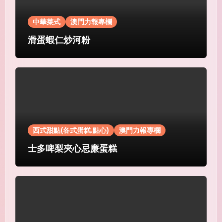
中華菜式
澳門力報專欄
滑蛋蝦仁炒河粉
西式甜點(各式蛋糕.點心)
澳門力報專欄
士多啤梨夾心忌廉蛋糕