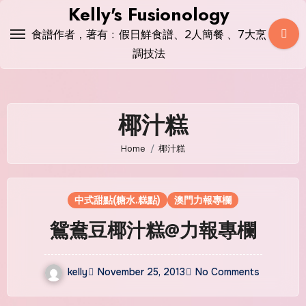
Skip
Kelly's Fusionology
to
食譜作者，著有﹕假日鮮食譜、2人簡餐 、7大烹
content
調技法
椰汁糕
Home
椰汁糕
中式甜點(糖水.糕點)
澳門力報專欄
鴛鴦豆椰汁糕@力報專欄
kelly
November 25, 2013
No Comments