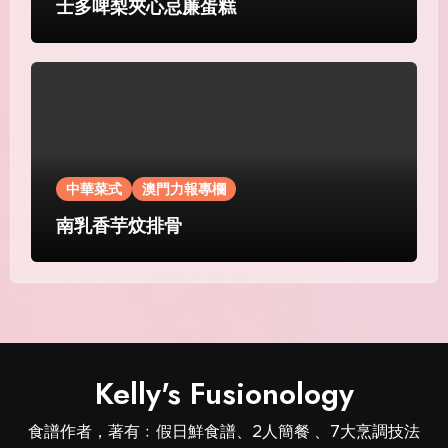
士多啤梨夾心忌廉蛋糕
中華菜式
澳門力報專欄
南乳香芋炆排骨
Kelly's Fusionology
食譜作者，著有﹕假日鮮食譜、2人簡餐 、7大烹調技法