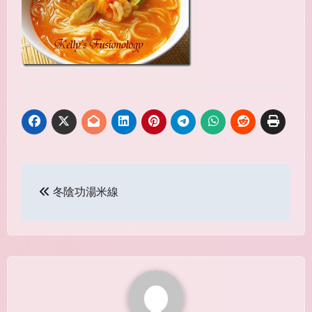
Post
冬陰功湯米線
navigation